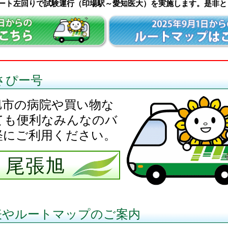
西ルート左回りで試験運行（印場駅～愛知医大）を実施します。是非
さぴー号
旭市の病院や買い物な
ても便利なみんなのバ
軽にご利用ください。
尾張旭
表やルートマップのご案内