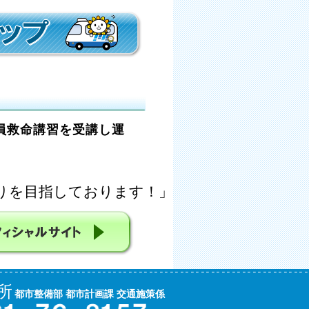
員救命講習を受講し運
りを目指しております！」
所
都市整備部 都市計画課 交通施策係