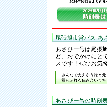
2024年9月1日より
尾張旭市営バス あ
あさぴー号は尾張
ど、おでかけにと
スです！ぜひお気
みんなで支えあう緑と元
気あふれる住みよいまち
あさぴー号の時刻